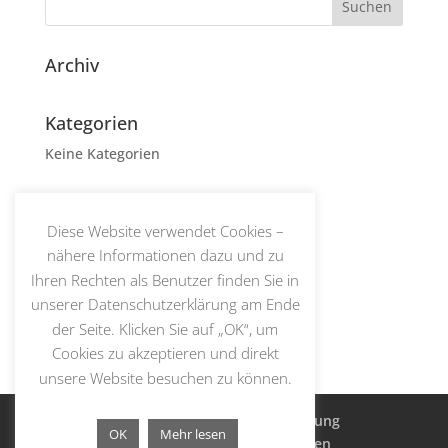
Archiv
Kategorien
Keine Kategorien
Meta
Diese Website verwendet Cookies –
Anmelden
nähere Informationen dazu und zu
Eintrags-Feed
Ihren Rechten als Benutzer finden Sie in
Kommentar-Feed
unserer Datenschutzerklärung am Ende
WordPress.org
der Seite. Klicken Sie auf „OK“, um
Cookies zu akzeptieren und direkt
unsere Website besuchen zu können.
Impressum
Datenschutzerklärung
OK
Mehr lesen
Allgemeine Geschäftsbedingungen